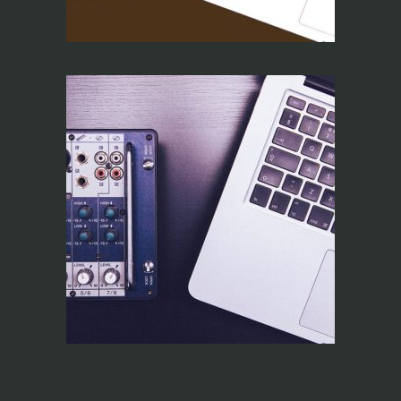
RiTA Operator (On
line)