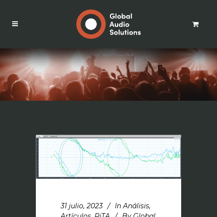
31 julio, 2023
In
Análisis
,
Artículos
,
RiTA
By
Global