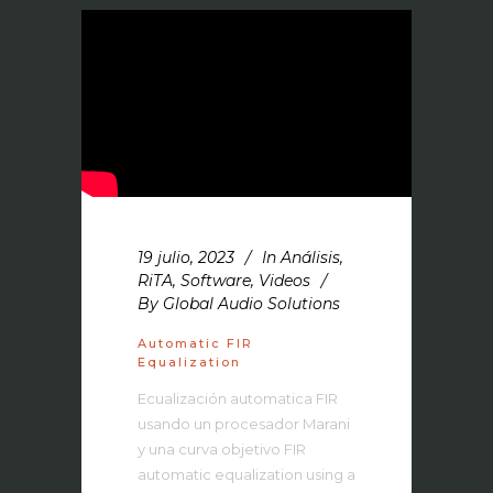
19 julio, 2023
In
Análisis
,
RiTA
,
Software
,
Videos
By
Global Audio Solutions
Automatic FIR
Equalization
Ecualización automatica FIR
usando un procesador Marani
y una curva objetivo FIR
automatic equalization using a