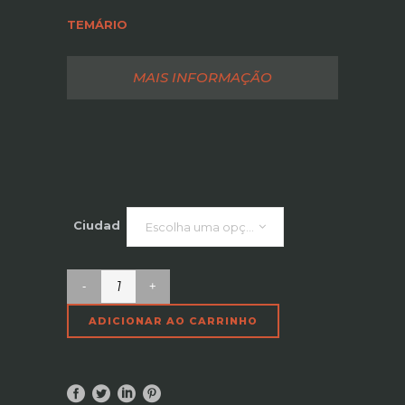
TEMÁRIO
MAIS INFORMAÇÃO
Ciudad
Escolha uma opção
Desenho
e
ADICIONAR AO CARRINHO
Otimização
de