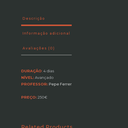
Sistemas
quantity
Descrição
Informação adicional
Avaliações (0)
DURAÇÃO
: 4 dias
NÍVEL:
Avançado
PROFESSOR:
Pepe Ferrer
PREÇO:
250€
Related Products