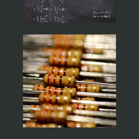
(On line)
Medición de
Impedancia y
Factores
Relacionados (On
line)