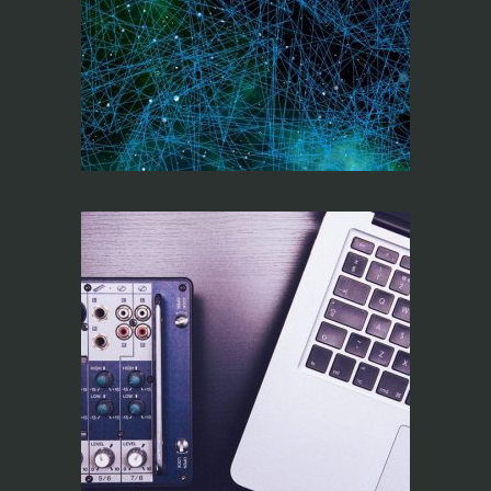
Diseño,
programación y
conectividad, Q-
LAB4 (On line)
Operador RiTA