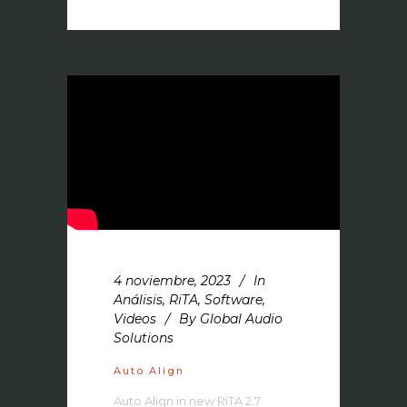
4 noviembre, 2023
In
Análisis
,
RiTA
,
Software
,
Videos
By
Global Audio
Solutions
Auto Align
Auto Align in new RiTA 2.7