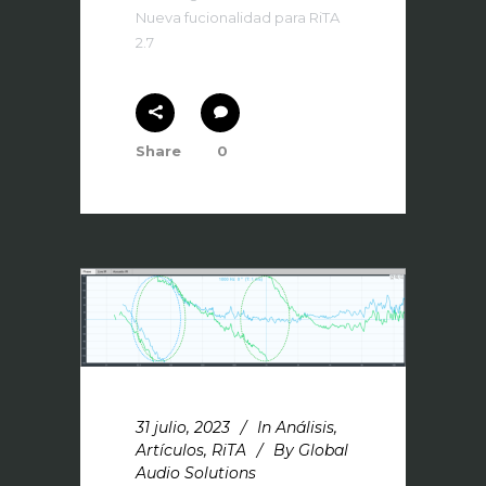
Nueva fucionalidad para RiTA
2.7
Share
0
31 julio, 2023
In
Análisis
,
Artículos
,
RiTA
By
Global
Audio Solutions