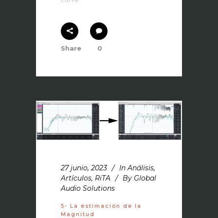
Share
0
27 junio, 2023
In
Análisis
,
Artículos
,
RiTA
By
Global
Audio Solutions
5- La estimación de la
Magnitud