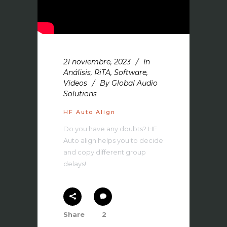
21 noviembre, 2023
In
Análisis
,
RiTA
,
Software
,
Videos
By
Global Audio
Solutions
HF Auto Align
Do you have any doubts? HF
Auto align helps you to decide
and copy different group
delays!
Share
2