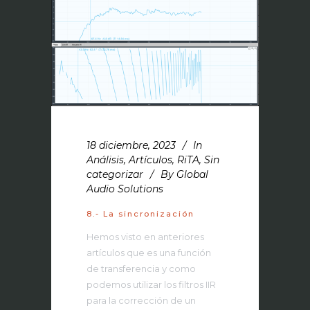
18 diciembre, 2023
In
Análisis
,
Artículos
,
RiTA
,
Sin
categorizar
By
Global
Audio Solutions
8.- La sincronización
Hemos visto en anteriores
artículos que es una función
de transferencia y como
podemos utilizar los filtros IIR
para la corrección de un