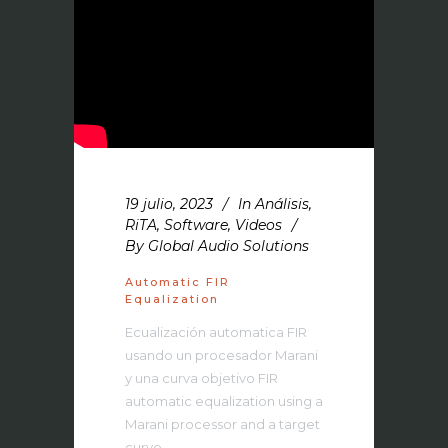
19 julio, 2023
In
Análisis
,
RiTA
,
Software
,
Videos
By
Global Audio Solutions
Automatic FIR
Equalization
Ecualización automatica FIR
usando un procesador Marani
y una curva objetivo FIR
automatic equalization using a
Marani processor and a target
curve