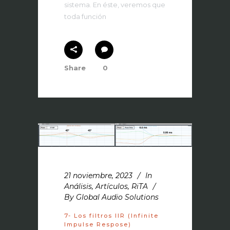
sistema. En éste, veremos que
toda función
Share
0
21 noviembre, 2023
In
Análisis
,
Artículos
,
RiTA
By
Global Audio Solutions
7- Los filtros IIR (Infinite
Impulse Respose)