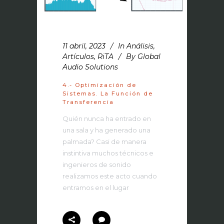
11 abril, 2023
In
Análisis
,
Artículos
,
RiTA
By
Global
Audio Solutions
4.- Optimización de
Sistemas. La Función de
Transferencia
Quién nunca ha entrado en
una sala y ha generado una
palmada? Casi de manera
instintiva muchos técnicos e
ingenieros de sonido
realizamos este acto cuando
entramos en el lugar