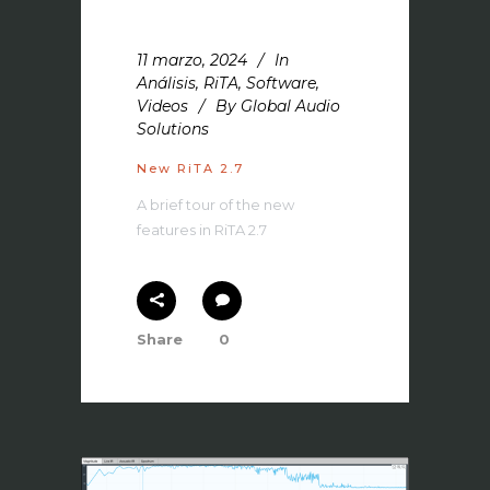
11 marzo, 2024
In
Análisis
,
RiTA
,
Software
,
Videos
By
Global Audio
Solutions
New RiTA 2.7
A brief tour of the new
features in RiTA 2.7
Share
0