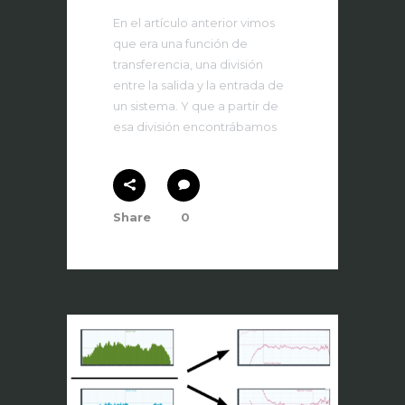
En el artículo anterior vimos
que era una función de
transferencia, una división
entre la salida y la entrada de
un sistema. Y que a partir de
esa división encontrábamos
Share
0