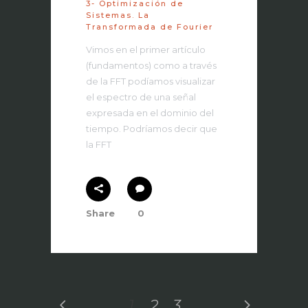
3- Optimización de
Sistemas. La
Transformada de Fourier
Vimos en el primer artículo
(fundamentos) como a través
de la FFT podíamos visualizar
el espectro de una señal
expresada en el dominio del
tiempo. Podríamos decir que
la FFT
Share
0
1
2
3