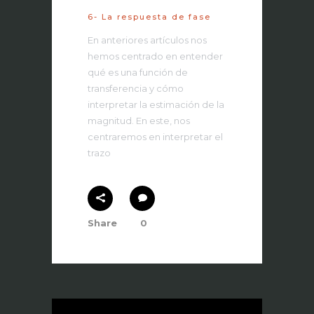
6- La respuesta de fase
En anteriores artículos nos
hemos centrado en entender
qué es una función de
transferencia y cómo
interpretar la estimación de la
magnitud. En este, nos
centraremos en interpretar el
trazo
Share
0