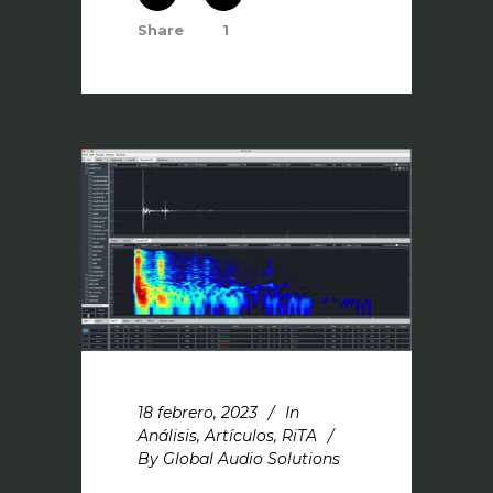
Share
1
18 febrero, 2023
In
Análisis
,
Artículos
,
RiTA
By
Global Audio Solutions